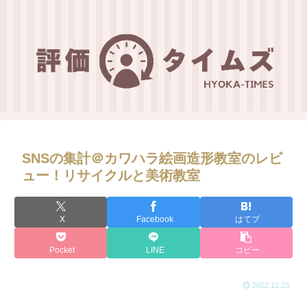
SNSの集計＠カワハラ絵画造形教室のレビ
ュー！リサイクルと美術教室
X
Facebook
はてブ
Pocket
LINE
コピー
2022.11.23