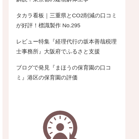
タカラ看板｜三重県とCO2削減の口コミ
が好評！標識製作 No.295
レビュー特集『経理代行の坂本善哉税理
士事務所』大阪府でふるさと支援
ブログで発見『まほうの保育園の口コ
ミ』港区の保育園の評価