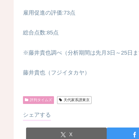
雇用促進の評価:73点
総合点数:85点
※藤井貴也調べ（分析期間は先月3日～25日ま
藤井貴也（フジイタカヤ）
評判タイムズ
天代家系譜東京
シェアする
X