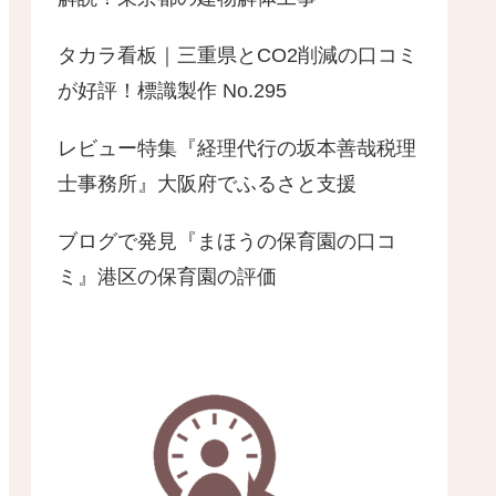
タカラ看板｜三重県とCO2削減の口コミ
が好評！標識製作 No.295
レビュー特集『経理代行の坂本善哉税理
士事務所』大阪府でふるさと支援
ブログで発見『まほうの保育園の口コ
ミ』港区の保育園の評価